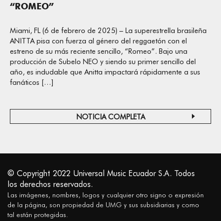
“ROMEO”
Miami, FL (6 de febrero de 2025) – La superestrella brasileña
ANITTA pisa con fuerza al género del reggaetón con el
estreno de su más reciente sencillo, “Romeo”. Bajo una
producción de Subelo NEO y siendo su primer sencillo del
año, es indudable que Anitta impactará rápidamente a sus
fanáticos […]
NOTICIA COMPLETA
© Copyright 2022 Universal Music Ecuador S.A. Todos
los derechos reservados.
Las imágenes, nombres, logos y cualquier otro signo o expresión
de la página, son propiedad de UMG y sus subsidiarias y como
tal están protegidas.