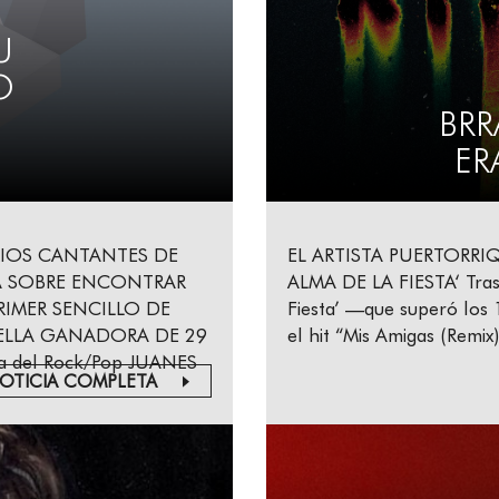
U
O
BRR
ER
IOS CANTANTES DE
EL ARTISTA PUERTORRI
TA SOBRE ENCONTRAR
ALMA DE LA FIESTA‘ Tras 
RIMER SENCILLO DE
Fiesta’ —que superó los 
ELLA GANADORA DE 29
el hit “Mis Amigas (Remi
a del Rock/Pop JUANES
OTICIA COMPLETA