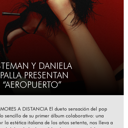
STEMAN Y DANIELA
SPALLA PRESENTAN
“AEROPUERTO”
ORES A DISTANCIA El dueto sensación del pop
do sencillo de su primer álbum colaborativo: una
la estética italiana de los años setenta, nos lleva a