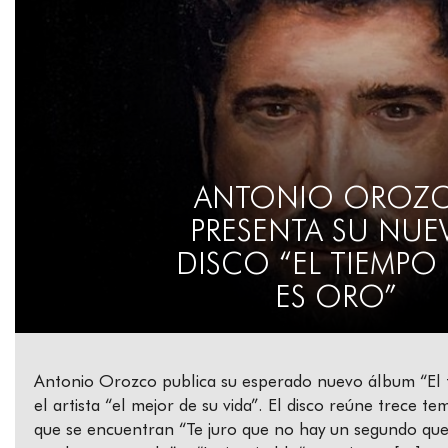
ANTONIO OROZ
PRESENTA SU NUE
DISCO “EL TIEMPO
ES ORO”
Antonio Orozco publica su esperado nuevo álbum “El 
el artista “el mejor de su vida”. El disco reúne trece te
que se encuentran “Te juro que no hay un segundo que 