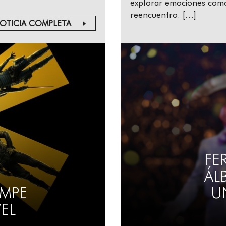
explorar emociones como 
reencuentro. […]
OTICIA COMPLETA
FE
ÁL
MPE
U
VEL