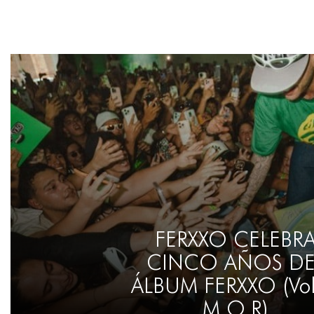
FERXXO CELEBR
CINCO AÑOS DE
ÁLBUM FERXXO (Vol
M.O.R)