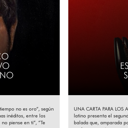
CO
VO
E
 NO
tiempo no es oro“, según
UNA CARTA PARA LOS AM
mas inéditos, entre los
latino presenta el segun
no piense en ti“, “Te
balada que, amparada por 