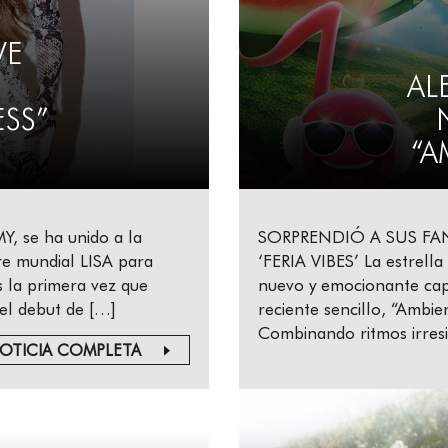
VE
AL
ESS”
“A
, se ha unido a la
SORPRENDIÓ A SUS FA
bre mundial LISA para
‘FERIA VIBES’ La estrella
s la primera vez que
nuevo y emocionante cap
el debut de […]
reciente sencillo, “Ambien
Combinando ritmos irresi
OTICIA COMPLETA