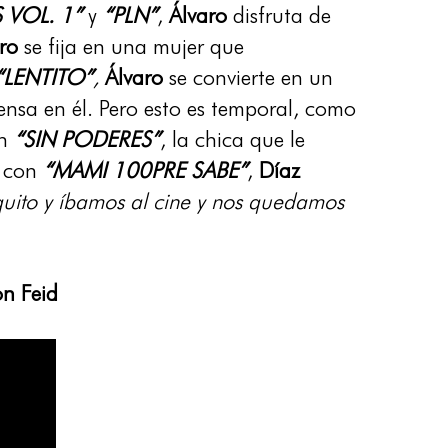
 VOL. 1”
y
“PLN”
,
Álvaro
disfruta de
ro
se fija en una mujer que
“LENTITO”
,
Álvaro
se convierte en un
iensa en él. Pero esto es temporal, como
n
“SIN PODERES”
, la chica que le
, con
“MAMI 100PRE SABE”
,
Díaz
quito y íbamos al cine y nos quedamos
n Feid