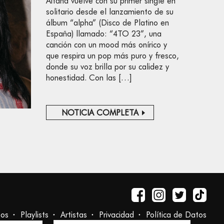
Aitana vuelve con su primer single en
solitario desde el lanzamiento de su
álbum “alpha” (Disco de Platino en
España) llamado: “4TO 23”, una
canción con un mood más onírico y
que respira un pop más puro y fresco,
donde su voz brilla por su calidez y
honestidad. Con las […]
NOTICIA COMPLETA
tos
Playlists
Artistas
Privacidad
Política de Datos