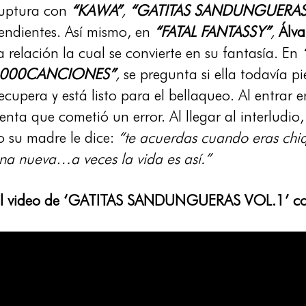
ruptura con
“KAWA”
,
“GATITAS SANDUNGUERAS
endientes. Así mismo, en
“FATAL FANTASSY”
,
Álva
relación la cual se convierte en su fantasía. En
1000CANCIONES”
,
se pregunta si ella todavía p
recupera y está listo para el bellaqueo. Al entrar e
nta que cometió un error. Al llegar al interludio
 su madre le dice:
“te acuerdas cuando eras chi
cena nueva…a veces la vida es así.”
el video de ‘GATITAS SANDUNGUERAS VOL.1’ co