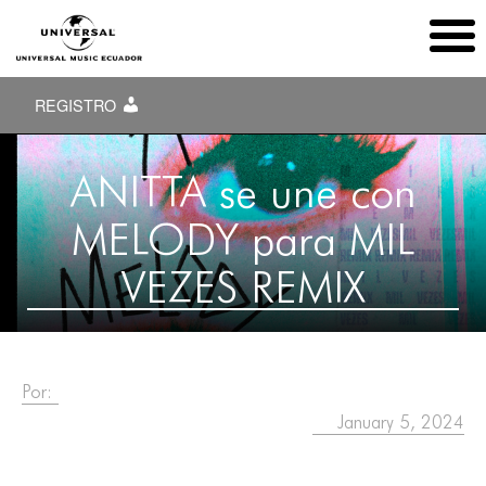
REGISTRO
ANITTA se une con
MELODY para MIL
VEZES REMIX
Por:
January 5, 2024