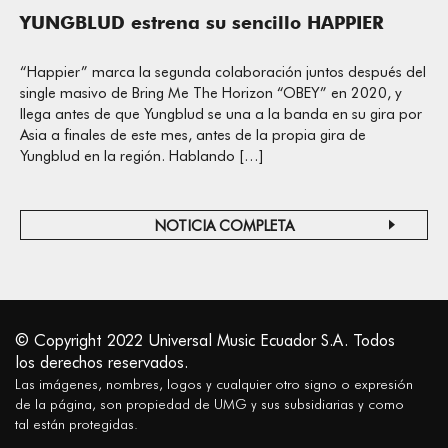
YUNGBLUD estrena su sencillo HAPPIER
“Happier” marca la segunda colaboración juntos después del
single masivo de Bring Me The Horizon “OBEY” en 2020, y
llega antes de que Yungblud se una a la banda en su gira por
Asia a finales de este mes, antes de la propia gira de
Yungblud en la región. Hablando […]
NOTICIA COMPLETA
© Copyright 2022 Universal Music Ecuador S.A. Todos
los derechos reservados.
Las imágenes, nombres, logos y cualquier otro signo o expresión
de la página, son propiedad de UMG y sus subsidiarias y como
tal están protegidas.