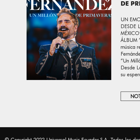
DE PR
UN EMO
DESDE L
MÉXICO
ÁLBUM ‘D
música r
Fernánde
“Un Mill
Desde La
su espe
NOT
© Copyright 2022 Universal Music Ecuador S.A. Todos los de