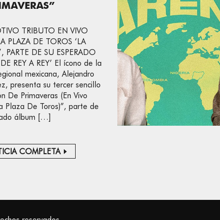
IMAVERAS”
TIVO TRIBUTO EN VIVO
A PLAZA DE TOROS ‘LA
’, PARTE DE SU ESPERADO
E REY A REY’ El ícono de la
egional mexicana, Alejandro
z, presenta su tercer sencillo
ón De Primaveras (En Vivo
 Plaza De Toros)”, parte de
rado álbum […]
ICIA COMPLETA
rechos reservados.