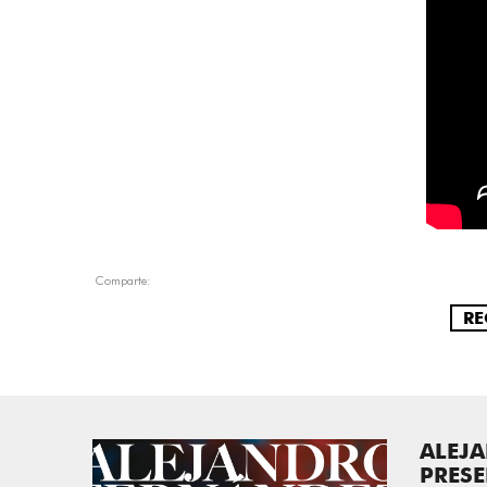
Comparte:
RE
ALEJ
PRES