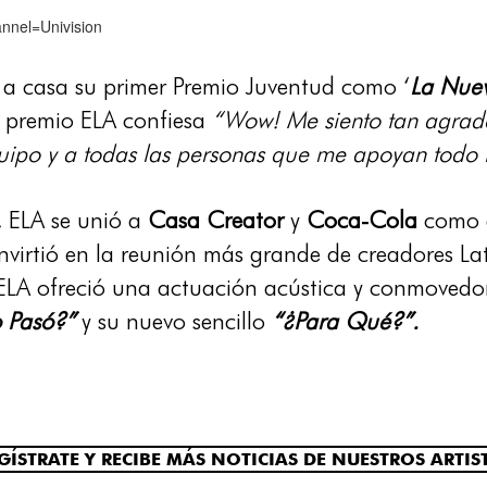
nnel=Univision
ó a casa su primer Premio Juventud como ‘
La Nuev
r premio ELA confiesa
“Wow! Me siento tan agrade
po y a todas las personas que me apoyan todo los
, ELA se unió a
Casa Creator
y
Coca-Cola
como 
onvirtió en la reunión más grande de creadores L
 ELA ofreció una actuación acústica y conmovedor
 Pasó?”
y su nuevo sencillo
“¿Para Qué?”.
GÍSTRATE Y RECIBE MÁS NOTICIAS DE NUESTROS ARTIS