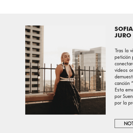
SOFIA
JURO
Tras la v
petición
conectar
videos o
demuestr
canción
Esta emo
por Suena
por la p
NOT