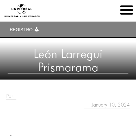
REGISTRO
León Larregui
Prismarama
Por:
January 10, 2024