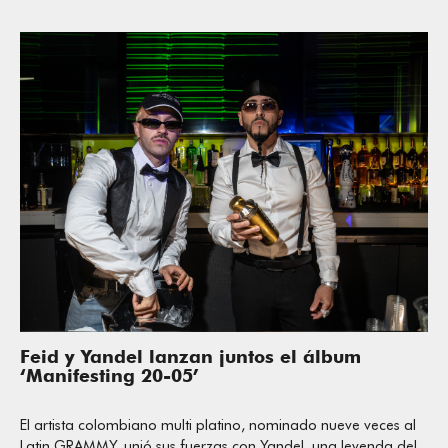
Feid y Yandel lanzan juntos el álbum
‘Manifesting 20-05’
El artista colombiano multi platino, nominado nueve veces al
Latin GRAMMY, unió sus fuerzas con Yandel, una leyenda del