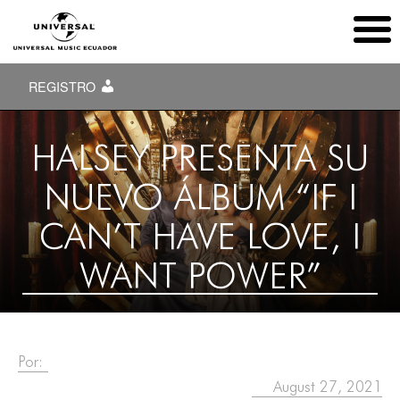
REGISTRO
HALSEY PRESENTA SU
NUEVO ÁLBUM “IF I
CAN’T HAVE LOVE, I
WANT POWER”
Por:
August 27, 2021