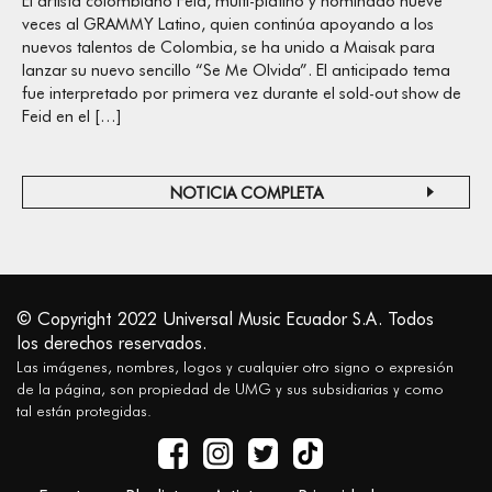
El artista colombiano Feid, multi-platino y nominado nueve
veces al GRAMMY Latino, quien continúa apoyando a los
nuevos talentos de Colombia, se ha unido a Maisak para
lanzar su nuevo sencillo “Se Me Olvida”. El anticipado tema
fue interpretado por primera vez durante el sold-out show de
Feid en el […]
NOTICIA COMPLETA
© Copyright 2022 Universal Music Ecuador S.A. Todos
los derechos reservados.
Las imágenes, nombres, logos y cualquier otro signo o expresión
de la página, son propiedad de UMG y sus subsidiarias y como
tal están protegidas.