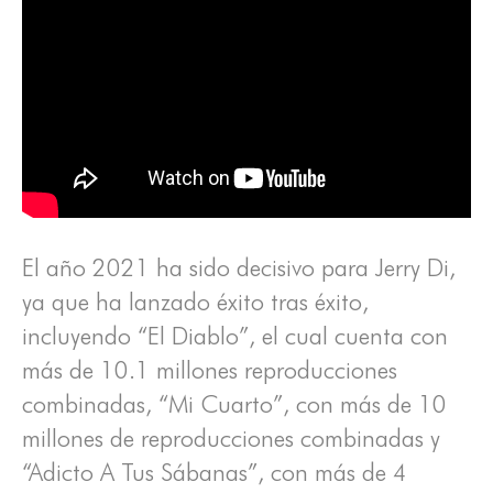
El año 2021 ha sido decisivo para Jerry Di,
ya que ha lanzado éxito tras éxito,
incluyendo “El Diablo”, el cual cuenta con
más de 10.1 millones reproducciones
combinadas, “Mi Cuarto”, con más de 10
millones de reproducciones combinadas y
“Adicto A Tus Sábanas”, con más de 4