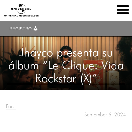
REGISTRO
Jhayco presenta su
álbum “Le Clique: Vida
Rockstar (X)”
Por:
September 6, 2024