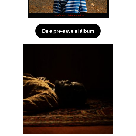
Dale pre-save al álbum