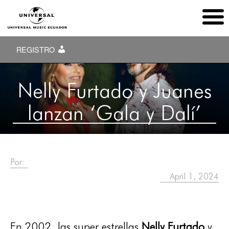
REGISTRO
Nelly Furtado y Juanes
lanzan ‘Gala y Dalí’
Por:
April 1, 2024
En 2002, las super estrellas
Nelly Furtado
y