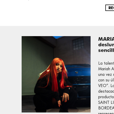
RE
MARI
deslu
senci
La talent
Mariah A
una vez 
con su ú
VEO”. La
destacad
product
SAINT L
BORDEA
represen