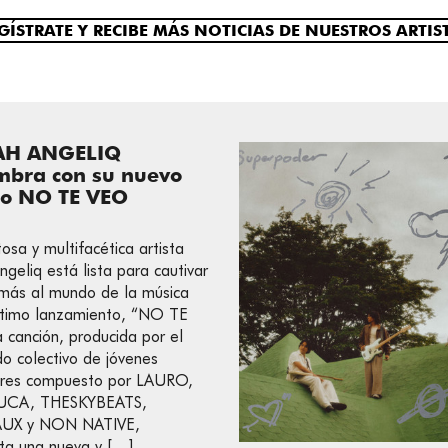
GÍSTRATE Y RECIBE MÁS NOTICIAS DE NUESTROS ARTIS
AH ANGELIQ
mbra con su nuevo
llo NO TE VEO
osa y multifacética artista
ngeliq está lista para cautivar
más al mundo de la música
ltimo lanzamiento, “NO TE
 canción, producida por el
o colectivo de jóvenes
ores compuesto por LAURO,
UCA, THESKYBEATS,
UX y NON NATIVE,
ta una nueva y […]