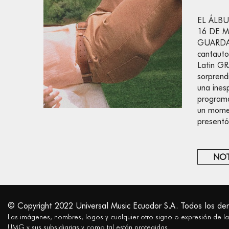
EL ÁLBU
16 DE M
GUARDA
cantauto
Latin G
sorprend
una ines
programa
un momen
presentó
NOT
© Copyright 2022 Universal Music Ecuador S.A. Todos los de
Las imágenes, nombres, logos y cualquier otro signo o expresión de l
UMG y sus subsidiarias y como tal están protegidas.