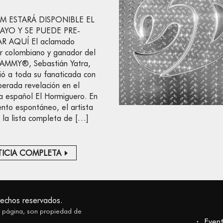
M ESTARÁ DISPONIBLE EL
AYO Y SE PUEDE PRE-
R AQUÍ El aclamado
r colombiano y ganador del
RAMMY®, Sebastián Yatra,
ió a toda su fanaticada con
perada revelación en el
 español El Hormiguero. En
to espontáneo, el artista
 la lista completa de […]
ICIA COMPLETA
rechos reservados.
a página, son propiedad de
Even