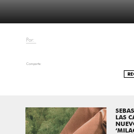
Por:
Comparte:
RE
SEBAS
LAS C
NUEV
‘MILA