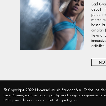
Bad Gya
debut , 
personifi
marca su
hasta la
catalán 
lleva a l
inmersiv
artístico
NOT
© Copyright 2022 Universal Music Ecuador S.A. Todos los de
Las imágenes, nombres, logos y cualquier otro signo o expresión de l
UMG y sus subsidiarias y como tal están protegidas.