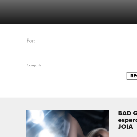
Por:
Comparte:
RE
BAD G
esper
JOIA