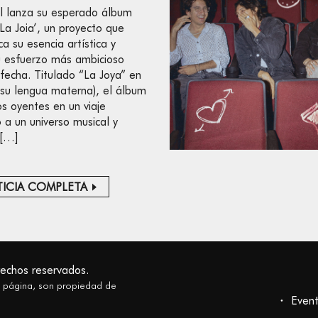
l lanza su esperado álbum
‘La Joia’, un proyecto que
ca su esencia artística y
 esfuerzo más ambicioso
 fecha. Titulado “La Joya” en
(su lengua materna), el álbum
os oyentes en un viaje
o a un universo musical y
 […]
ICIA COMPLETA
rechos reservados.
a página, son propiedad de
Even