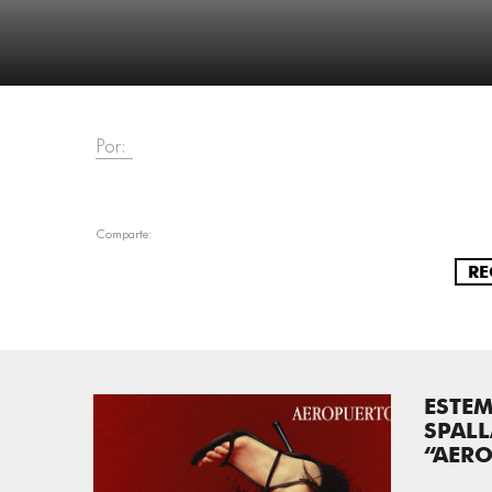
Por:
Comparte:
RE
ESTEM
SPAL
“AER