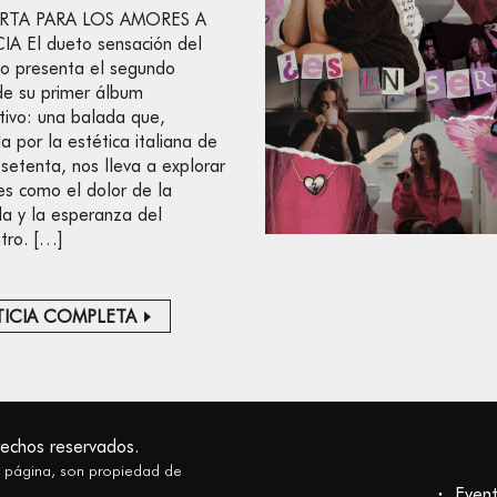
RTA PARA LOS AMORES A
A El dueto sensación del
no presenta el segundo
 de su primer álbum
tivo: una balada que,
 por la estética italiana de
 setenta, nos lleva a explorar
s como el dolor de la
a y la esperanza del
tro. […]
ICIA COMPLETA
rechos reservados.
a página, son propiedad de
Even