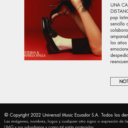
UNA CA
DISTANCI
pop lati
sencillo
colabora
amparada
los años
emocione
despedid
reencuen
NOT
© Copyright 2022 Universal Music Ecuador S.A. Todos los de
Las imágenes, nombres, logos y cualquier otro signo o expresión de l
UMG y sus subsidiarias y como tal están protegidas.