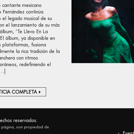
co cantante mexicano
o Fernández continúa
 el legado musical de su
con el lanzamiento de su más
 álbum, ‘Te Llevo En La
 El álbum, ya disponible en
s plataformas, fusiona
lmente la rica tradición de la
anchera con ritmos
ráneos, redefiniendo el
[…]
ICIA COMPLETA
rechos reservados.
a página, son propiedad de
Even