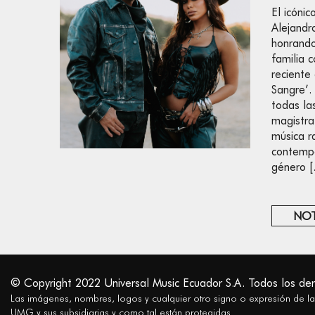
El icóni
Alejandr
honrando
familia 
reciente
Sangre’.
todas la
magistra
música r
contempo
género 
NOT
© Copyright 2022 Universal Music Ecuador S.A. Todos los de
Las imágenes, nombres, logos y cualquier otro signo o expresión de l
UMG y sus subsidiarias y como tal están protegidas.