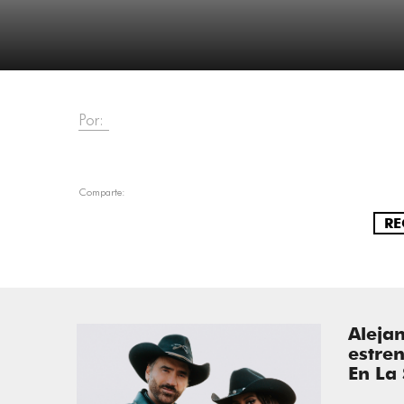
Por:
Comparte:
RE
Aleja
estren
En La