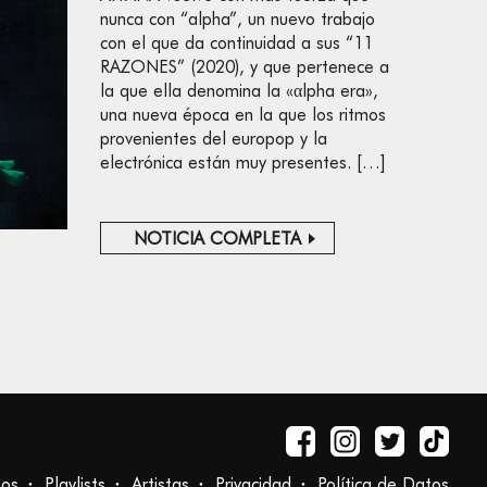
nunca con “alpha”, un nuevo trabajo
con el que da continuidad a sus “11
RAZONES” (2020), y que pertenece a
la que ella denomina la «αlpha era»,
una nueva época en la que los ritmos
provenientes del europop y la
electrónica están muy presentes. […]
NOTICIA COMPLETA
tos
Playlists
Artistas
Privacidad
Política de Datos