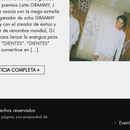
s premios Latin GRAMMY, J
se asocia con la mega estrella
ganador de ocho GRAMMY
y con el creador de éxitos y
r de renombre mundial, DJ
para lanzar la enérgica pista
e, “DIENTES“. “DIENTES”
convertirse en […]
ICIA COMPLETA
rechos reservados.
a página, son propiedad de
Even