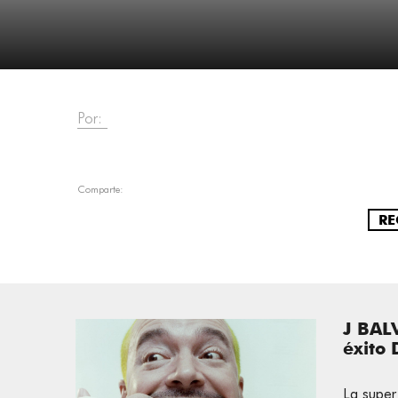
Por:
Comparte:
RE
J BAL
éxito
La super