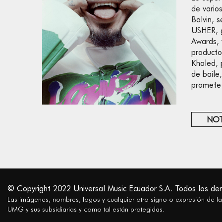
de vario
Balvin, 
USHER, 
Awards, 
producto
Khaled, 
de bail
promete 
NOT
© Copyright 2022 Universal Music Ecuador S.A. Todos los de
Las imágenes, nombres, logos y cualquier otro signo o expresión de l
UMG y sus subsidiarias y como tal están protegidas.