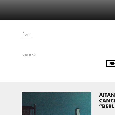
Por:
Comparte:
RE
AITA
CANC
“BERL