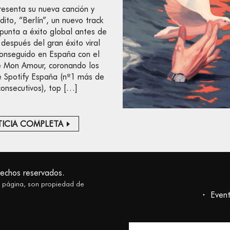
resenta su nueva canción y
dito, “Berlín”, un nuevo track
punta a éxito global antes de
 después del gran éxito viral
onseguido en España con el
e Mon Amour, coronando los
e Spotify España (nº1 más de
consecutivos), top […]
ICIA COMPLETA
rechos reservados.
a página, son propiedad de
Even