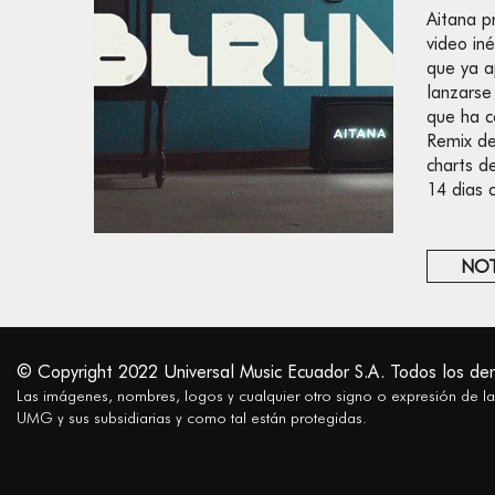
Aitana p
video iné
que ya a
lanzarse
que ha c
Remix d
charts d
14 dias 
NOT
© Copyright 2022 Universal Music Ecuador S.A. Todos los de
Las imágenes, nombres, logos y cualquier otro signo o expresión de l
UMG y sus subsidiarias y como tal están protegidas.