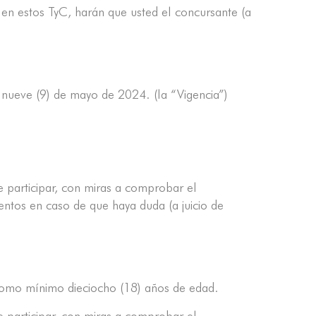
s en estos TyC, harán que usted el concursante (a
 nueve (9) de mayo de 2024. (la “Vigencia”)
e participar, con miras a comprobar el
entos en caso de que haya duda (a juicio de
n como mínimo dieciocho (18) años de edad.
e participar, con miras a comprobar el