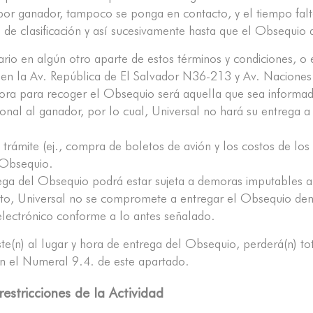
or ganador, tampoco se ponga en contacto, y el tiempo faltan
ing de clasificación y así sucesivamente hasta que el Obsequ
rio en algún otro aparte de estos términos y condiciones, o 
á en la Av. República de El Salvador N36-213 y Av. Nacione
 hora para recoger el Obsequio será aquella que sea informa
al al ganador, por lo cual, Universal no hará su entrega a n
 trámite (ej., compra de boletos de avión y los costos de lo
l Obsequio.
ega del Obsequio podrá estar sujeta a demoras imputables a 
tanto, Universal no se compromete a entregar el Obsequio den
electrónico conforme a lo antes señalado.
iste(n) al lugar y hora de entrega del Obsequio, perderá(n) 
 en el Numeral 9.4. de este apartado.
restricciones de la Actividad