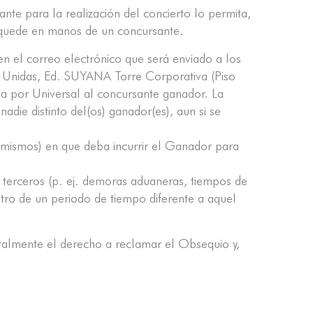
te para la realización del concierto lo permita,
io quede en manos de un concursante.
en el correo electrónico que será enviado a los
s Unidas, Ed. SUYANA Torre Corporativa (Piso
da por Universal al concursante ganador. La
adie distinto del(os) ganador(es), aun si se
s mismos) en que deba incurrir el Ganador para
terceros (p. ej. demoras aduaneras, tiempos de
tro de un periodo de tiempo diferente a aquel
totalmente el derecho a reclamar el Obsequio y,