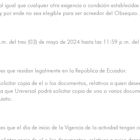
al igual que cualquier otra exigencia o condición establecida
o y por ende no sea elegible para ser acreedor del Obsequio.
a.m. del tres (03) de mayo de 2024 hasta las 11:59 p.m. del
les que residan legalmente en la República de Ecuador.
olicitar copia de el o los documentos, relativos a quien dese
ica que Universal podrá solicitar copia de uno o varios docum
isito.
es que el día de inicio de la Vigencia de la actividad tenga
olicitar copia de el o los documentos, relativos a quien dese