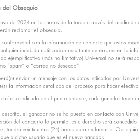
a del Obsequio
o de 2024 en las horas de la tarde a través del medio de c
erán reclamar el obsequio.
e conformidad con la información de contacto que estos mismo
alquier indebida notificación resultante de errores en la inf
 ejemplificativo (más no limitativo) Universal no será resp
omo “spam” o “correo no deseado”.
berá(n) enviar un mensaje con los datos indicados por Univers
e(s) la información detallada del proceso para hacer efectiv
ectrónico indicado en el punto anterior, cada ganador tendrá
s descrito, el ganador no se ha puesto en contacto con Univ
lización del concierto lo permite, este derecho será concedid
 vez, tendrá veinticuatro (24) horas para reclamar el Obsequio
ique a dicho usuario que es el nuevo ganador.