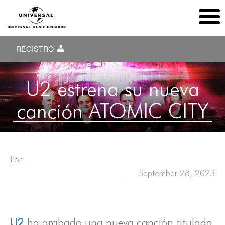
REGISTRO
U2 estrena su nueva
canción ATOMIC CITY
Por:
September 28, 2023
U2
ha grabado una nueva canción titulada