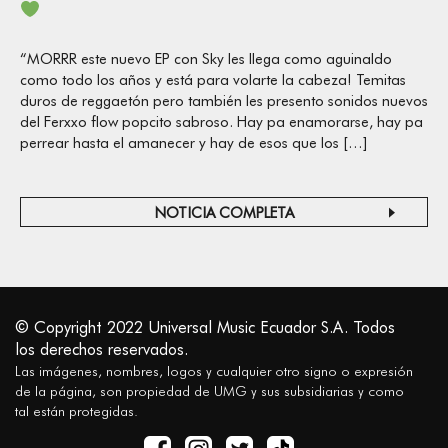
“MORRR este nuevo EP con Sky les llega como aguinaldo
como todo los años y está para volarte la cabeza! Temitas
duros de reggaetón pero también les presento sonidos nuevos
del Ferxxo flow popcito sabroso. Hay pa enamorarse, hay pa
perrear hasta el amanecer y hay de esos que los […]
NOTICIA COMPLETA
© Copyright 2022 Universal Music Ecuador S.A. Todos
los derechos reservados.
Las imágenes, nombres, logos y cualquier otro signo o expresión
de la página, son propiedad de UMG y sus subsidiarias y como
tal están protegidas.