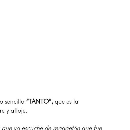
o sencillo
“TANTO”,
que es la
e y afloje.
ma que yo escuche de reggaetón que fue