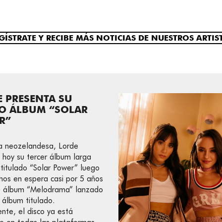
GÍSTRATE Y RECIBE MÁS NOTICIAS DE NUESTROS ARTIS
 PRESENTA SU
O ÁLBUM “SOLAR
R”
ta neozelandesa, Lorde
 hoy su tercer álbum larga
 titulado “Solar Power” luego
nos en espera casi por 5 años
u álbum “Melodrama” lanzado
r álbum titulado.
nte, el disco ya está