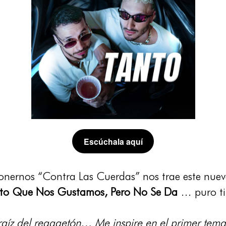
Escúchala aquí
onernos “Contra Las Cuerdas” nos trae este nuev
to Que Nos Gustamos, Pero No Se Da
… puro tir
a raíz del reggaetón… Me inspire en el primer te