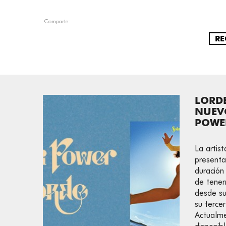
Comparte:
RE
LORDE
NUEV
POWE
La artis
presenta
duración
de tener
desde s
su terce
Actualme