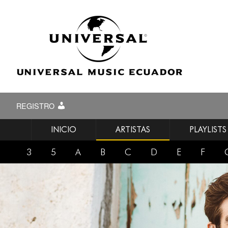
REGISTRO
INICIO
ARTISTAS
PLAYLISTS
3
5
A
B
C
D
E
F