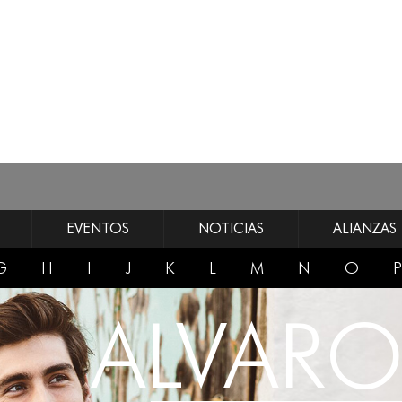
EVENTOS
NOTICIAS
ALIANZAS
G
H
I
J
K
L
M
N
O
P
ALVARO