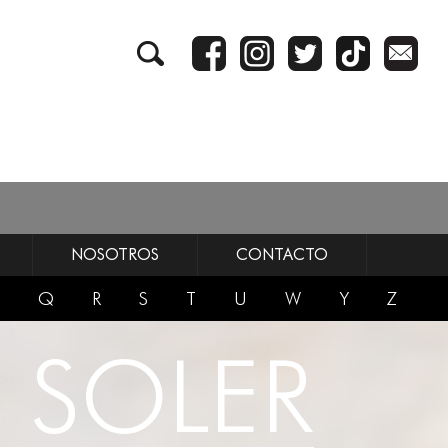
NOSOTROS
CONTACTO
Q
R
S
T
U
W
Y
Z
 SOLER