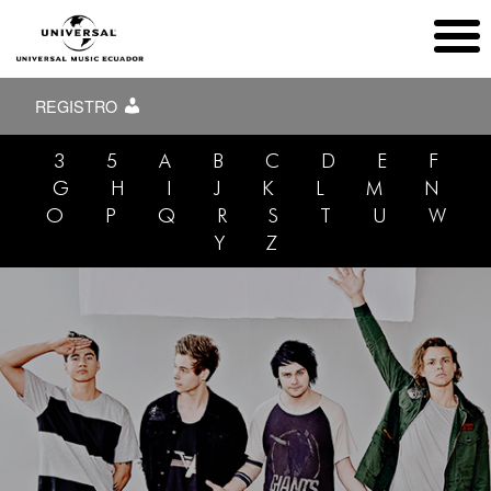
REGISTRO
3
5
A
B
C
D
E
F
G
H
I
J
K
L
M
N
O
P
Q
R
S
T
U
W
Y
Z