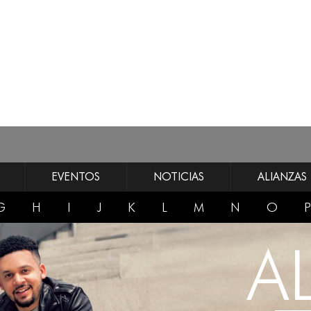
EVENTOS
NOTICIAS
ALIANZAS
G
H
I
J
K
L
M
N
O
P
AL