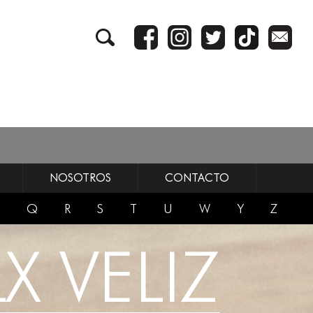
NOSOTROS
CONTACTO
Q
R
S
T
U
W
Y
Z
X VELIZ