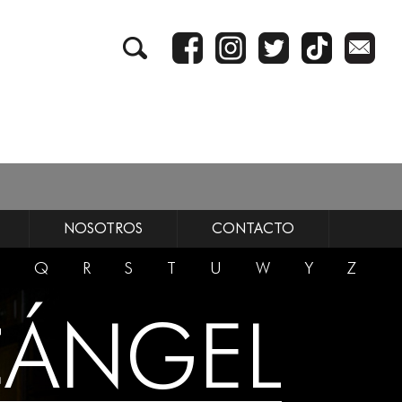
NOSOTROS
CONTACTO
Q
R
S
T
U
W
Y
Z
CÁNGEL