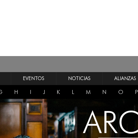
EVENTOS
NOTICIAS
ALIANZAS
G
H
I
J
K
L
M
N
O
P
AR