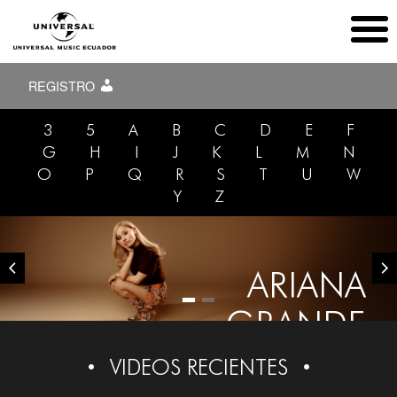
REGISTRO
3
5
A
B
C
D
E
F
G
H
I
J
K
L
M
N
O
P
Q
R
S
T
U
W
Y
Z
ARIANA
GRANDE
VIDEOS RECIENTES