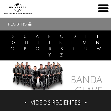
REGISTRO
3
5
A
B
C
D
E
F
G
H
I
J
K
L
M
N
O
P
Q
R
S
T
U
W
Y
Z
BANDA
CLAVE
NUEVA
VIDEOS RECIENTES