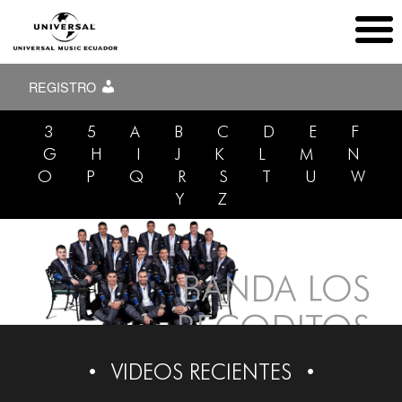
REGISTRO
3
5
A
B
C
D
E
F
G
H
I
J
K
L
M
N
O
P
Q
R
S
T
U
W
Y
Z
BANDA LOS
RECODITOS
VIDEOS RECIENTES