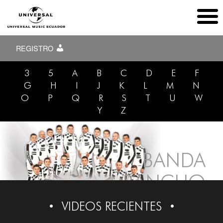
REGISTRO
3
5
A
B
C
D
E
F
G
H
I
J
K
L
M
N
O
P
Q
R
S
T
U
W
Y
Z
BANDA
RANCHO
VIEJO
VIDEOS RECIENTES