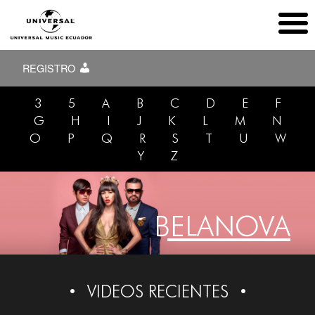
REGISTRO
3
5
A
B
C
D
E
F
G
H
I
J
K
L
M
N
O
P
Q
R
S
T
U
W
Y
Z
BELANOVA
VIDEOS RECIENTES