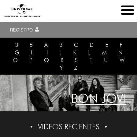
REGISTRO
3
5
A
B
C
D
E
F
G
H
I
J
K
L
M
N
O
P
Q
R
S
T
U
W
Y
Z
BON JOVI
VIDEOS RECIENTES