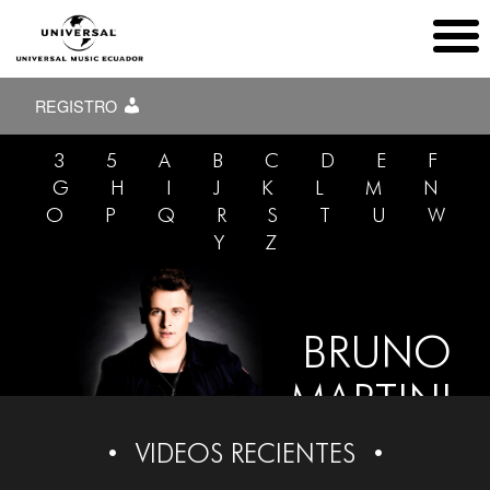
REGISTRO
3
5
A
B
C
D
E
F
G
H
I
J
K
L
M
N
O
P
Q
R
S
T
U
W
Y
Z
BRUNO
MARTINI
VIDEOS RECIENTES