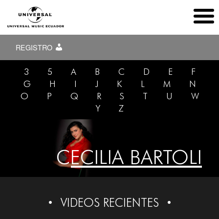
REGISTRO
3
5
A
B
C
D
E
F
G
H
I
J
K
L
M
N
O
P
Q
R
S
T
U
W
Y
Z
CECILIA BARTOLI
VIDEOS RECIENTES