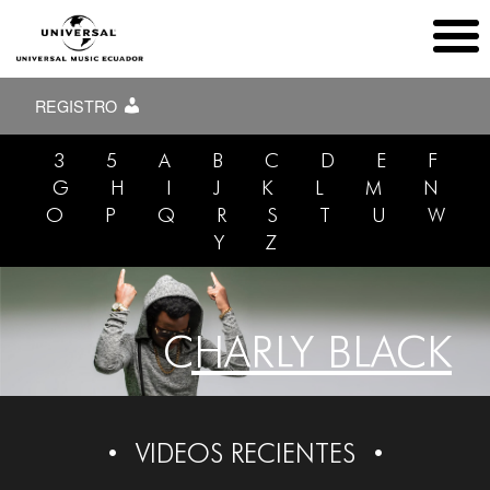
REGISTRO
3
5
A
B
C
D
E
F
G
H
I
J
K
L
M
N
O
P
Q
R
S
T
U
W
Y
Z
CHARLY BLACK
VIDEOS RECIENTES