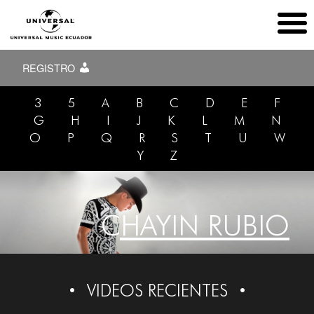
REGISTRO
3
5
A
B
C
D
E
F
G
H
I
J
K
L
M
N
O
P
Q
R
S
T
U
W
Y
Z
CHAYIN RUBIO
VIDEOS RECIENTES