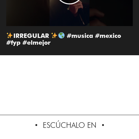
IRREGULAR
#musica #mexico
#fyp #elmejor
ESCÚCHALO EN