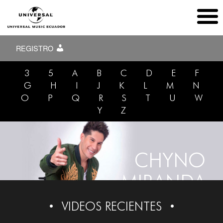
REGISTRO
3
5
A
B
C
D
E
F
G
H
I
J
K
L
M
N
O
P
Q
R
S
T
U
W
Y
Z
CHYNO
MIRANDA
VIDEOS RECIENTES