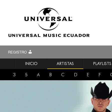
REGISTRO
INICIO
ARTISTAS
PLAYLISTS
3
5
A
B
C
D
E
F