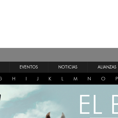
EVENTOS
NOTICIAS
ALIANZAS
G
H
I
J
K
L
M
N
O
P
EL