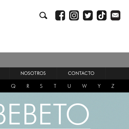
NOSOTROS
CONTACTO
Q
R
S
T
U
W
Y
Z
 BEBETO