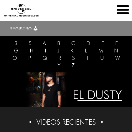
REGISTRO
3
5
A
B
C
D
E
F
G
H
I
J
K
L
M
N
O
P
Q
R
S
T
U
W
Y
Z
EL DUSTY
VIDEOS RECIENTES