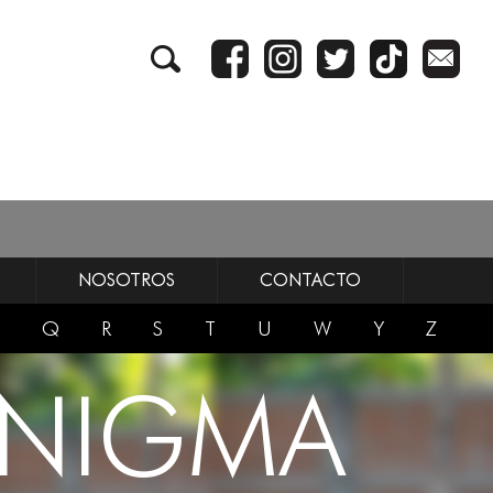
NOSOTROS
CONTACTO
Q
R
S
T
U
W
Y
Z
ENIGMA