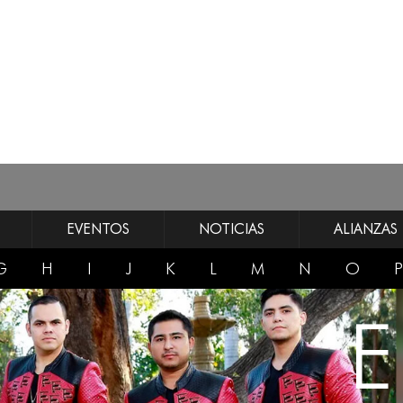
EVENTOS
NOTICIAS
ALIANZAS
G
H
I
J
K
L
M
N
O
P