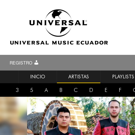
REGISTRO
INICIO
ARTISTAS
PLAYLISTS
3
5
A
B
C
D
E
F