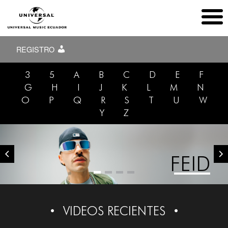
REGISTRO
3
5
A
B
C
D
E
F
G
H
I
J
K
L
M
N
O
P
Q
R
S
T
U
W
Y
Z
FEID
VIDEOS RECIENTES