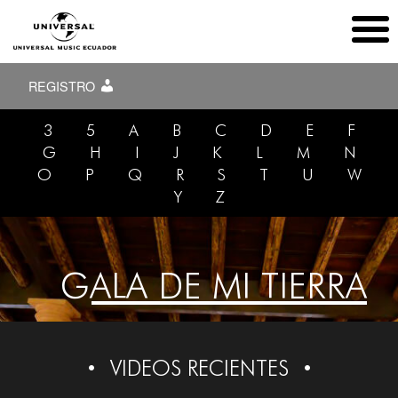
REGISTRO
3
5
A
B
C
D
E
F
G
H
I
J
K
L
M
N
O
P
Q
R
S
T
U
W
Y
Z
GALA DE MI TIERRA
VIDEOS RECIENTES