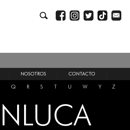
NOSOTROS
CONTACTO
Q
R
S
T
U
W
Y
Z
ANLUCA