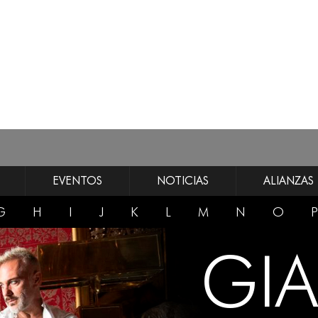
EVENTOS
NOTICIAS
ALIANZAS
G
H
I
J
K
L
M
N
O
P
GI