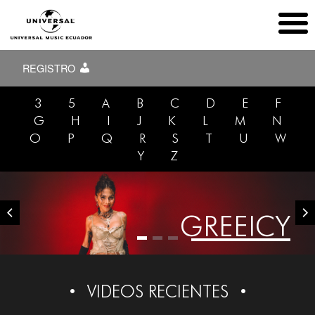
REGISTRO
3
5
A
B
C
D
E
F
G
H
I
J
K
L
M
N
O
P
Q
R
S
T
U
W
Y
Z
GREEICY
VIDEOS RECIENTES