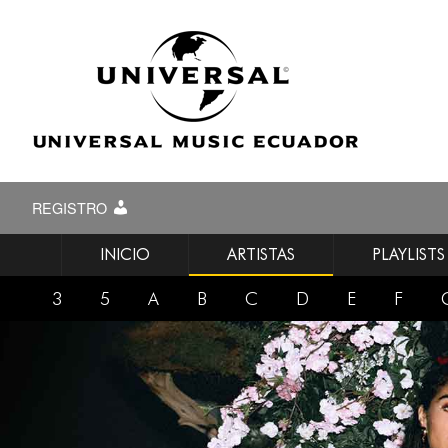
REGISTRO
INICIO
ARTISTAS
PLAYLISTS
3
5
A
B
C
D
E
F