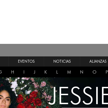
EVENTOS
NOTICIAS
ALIANZAS
G
H
I
J
K
L
M
N
O
P
JESSI