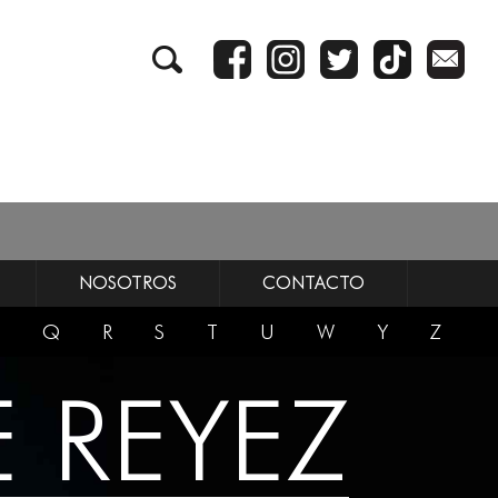
NOSOTROS
CONTACTO
Q
R
S
T
U
W
Y
Z
E REYEZ