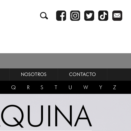
NOSOTROS
CONTACTO
Q
R
S
T
U
W
Y
Z
AQUINA