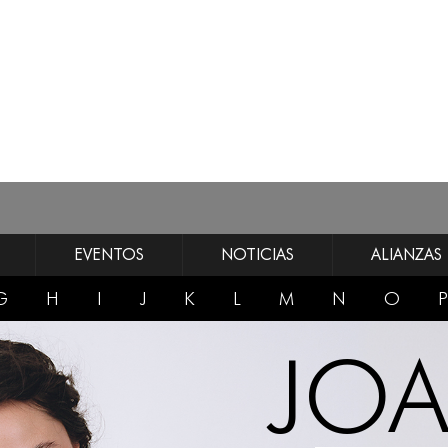
EVENTOS
NOTICIAS
ALIANZAS
G
H
I
J
K
L
M
N
O
P
JO