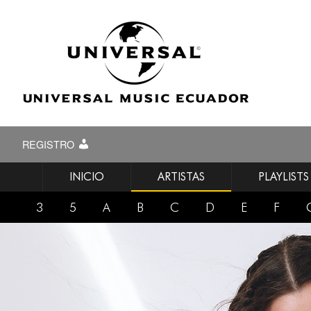
REGISTRO
INICIO
ARTISTAS
PLAYLISTS
3
5
A
B
C
D
E
F