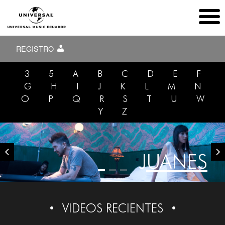
REGISTRO
3
5
A
B
C
D
E
F
G
H
I
J
K
L
M
N
O
P
Q
R
S
T
U
W
Y
Z
JUANES
VIDEOS RECIENTES